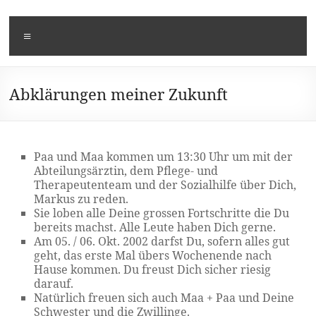
Zum
Kusi's
Carpe
Inhalt
Menü
springen
Diem
Tagebuch
Abklärungen meiner Zukunft
Paa und Maa kommen um 13:30 Uhr um mit der
Abteilungsärztin, dem Pflege- und
Therapeutenteam und der Sozialhilfe über Dich,
Markus zu reden.
Sie loben alle Deine grossen Fortschritte die Du
bereits machst. Alle Leute haben Dich gerne.
Am 05. / 06. Okt. 2002 darfst Du, sofern alles gut
geht, das erste Mal übers Wochenende nach
Hause kommen. Du freust Dich sicher riesig
darauf.
Natürlich freuen sich auch Maa + Paa und Deine
Schwester und die Zwillinge.