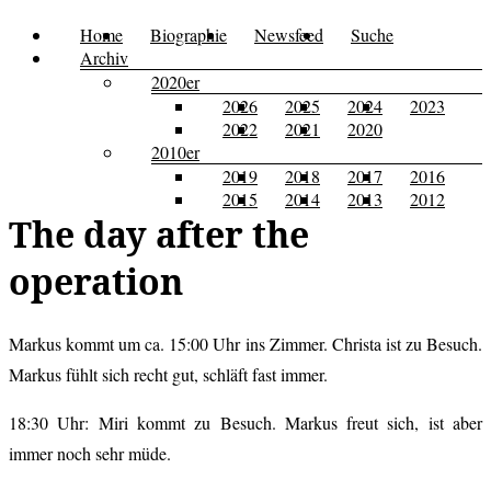
Zum
Home
Biographie
Newsfeed
Suche
Menü
Kusi's
Carpe
Inhalt
Archiv
Tagebuch
springen
2020er
Diem
2026
2025
2024
2023
2022
2021
2020
2010er
2019
2018
2017
2016
2015
2014
2013
2012
The day after the
operation
Markus kommt um ca. 15:00 Uhr ins Zimmer. Christa ist zu Besuch.
Markus fühlt sich recht gut, schläft fast immer.
18:30 Uhr: Miri kommt zu Besuch. Markus freut sich, ist aber
immer noch sehr müde.