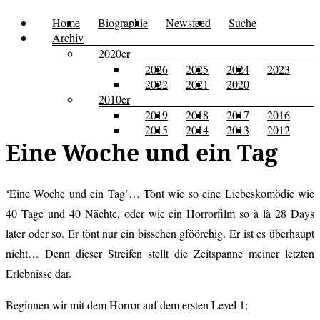
Zum
Home
Biographie
Newsfeed
Suche
Menü
Kusi's
Carpe
Inhalt
Archiv
Tagebuch
springen
2020er
Diem
2026
2025
2024
2023
2022
2021
2020
2010er
2019
2018
2017
2016
2015
2014
2013
2012
Eine Woche und ein Tag
‘Eine Woche und ein Tag’… Tönt wie so eine Liebeskomödie wie
40 Tage und 40 Nächte, oder wie ein Horrorfilm so à là 28 Days
later oder so. Er tönt nur ein bisschen gföörchig. Er ist es überhaupt
nicht… Denn dieser Streifen stellt die Zeitspanne meiner letzten
Erlebnisse dar.
Beginnen wir mit dem Horror auf dem ersten Level 1: