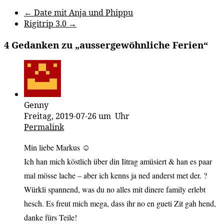
←
Date mit Anja und Phippu
Rigitrip 3.0
→
4 Gedanken zu „
aussergewöhnliche Ferien
“
Genny
Freitag, 2019-07-26 um Uhr
Permalink
Min liebe Markus ☺️
Ich han mich köstlich über din Iitrag amüsiert & han es paar
mal mösse lache – aber ich kenns ja ned anderst met der. ?
Würkli spannend, was du no alles mit dinere family erlebt
hesch. Es freut mich mega, dass ihr no en gueti Zit gah hend,
danke fürs Teile!