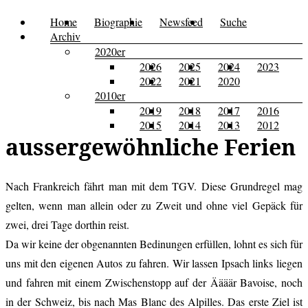
Zum
Home
Biographie
Newsfeed
Suche
Menü
Kusi's
Carpe
Inhalt
Archiv
Tagebuch
springen
2020er
Diem
2026
2025
2024
2023
2022
2021
2020
2010er
2019
2018
2017
2016
2015
2014
2013
2012
aussergewöhnliche Ferien
Nach Frankreich fährt man mit dem TGV. Diese Grundregel mag
gelten, wenn man allein oder zu Zweit und ohne viel Gepäck für
zwei, drei Tage dorthin reist.
Da wir keine der obgenannten Bedinungen erfüllen, lohnt es sich für
uns mit den eigenen Autos zu fahren. Wir lassen Ipsach links liegen
und fahren mit einem Zwischenstopp auf der Äääär Bavoise, noch
in der Schweiz, bis nach Mas Blanc des Alpilles. Das erste Ziel ist