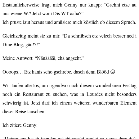
Erstaunlicherweise fragt mich Genny nur knapp: “Gsehni etze au
uus wiene W.? Jetzt woni Dis WT aaha?”
Ich pruste laut heraus und amüsiere mich köstlich ob diesem Spruch.
Gleichzeitig meint sie zu mir: “Da schriibsch etz velech besser ned i
Dine Blog, gäu!?!”
Meine Antwort: “Nänääääi, chä angscht.”
Oooops… Etz hanis scho gschrebe, dasch denn Blööd 😛
Wir laufen alle los, um irgendwo nach diesem wunderbaren Festtag
noch ein Restaurant zu suchen, was in Lourdes nicht besonders
schwierig ist. Jetzt darf ich einem weiteren wunderbaren Element
dieser Reise lauschen:
Ich zitiere Genny:
“Unterwegs hesch igendes wischiwaschi gredet vo wege dass du’s