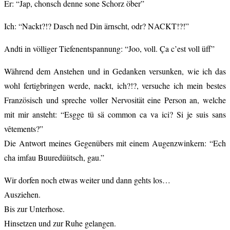
Er: “Jap, chonsch denne sone Schorz öber”
Ich: “Nackt?!? Dasch ned Din ärnscht, odr? NACKT!?!”
Andti in völliger Tiefenentspannung: “Joo, voll. Ça c’est voll üff”
Während dem Anstehen und in Gedanken versunken, wie ich das
wohl fertigbringen werde, nackt, ich?!?, versuche ich mein bestes
Französisch und spreche voller Nervosität eine Person an, welche
mit mir ansteht: “Esgge tü sä common ca va ici? Si je suis sans
vêtements?”
Die Antwort meines Gegenübers mit einem Augenzwinkern: “Ech
cha imfau Buuredüütsch, gau.”
Wir dorfen noch etwas weiter und dann gehts los…
Ausziehen.
Bis zur Unterhose.
Hinsetzen und zur Ruhe gelangen.