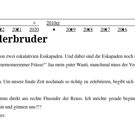
2010er
22
2021
2020
2019
2018
2017
2016
uderbruder
t von zwei eskalativien Esskapaden. Und dabei sind die Eskapaden noch 
mernomeemmer Frässe!” Jaa mein guter Wauti, manchmal muss der Ver
. Um unsere finale Zeit nochmals so richtig zu zelebrieren, begibt s
rum direkt ans rechte Flussufer der Reuss. Ich möchte gerade beg
ein und gönnen uns?!?
es: