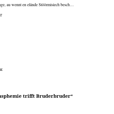
nge, au wennt en elände Stöörmisiech besch…
er
ar
asphemie trifft Bruderbruder
“