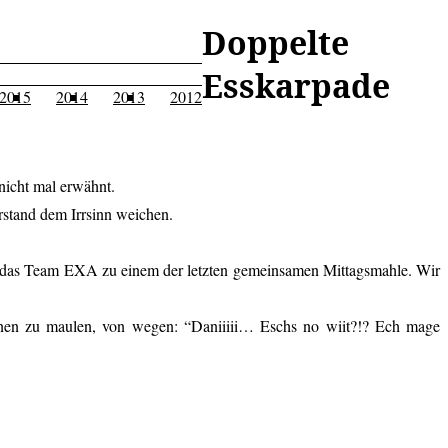
Doppelte
Esskarpade
2015
2014
2013
2012
nicht mal erwähnt.
stand dem Irrsinn weichen.
ich das Team EXA zu einem der letzten gemeinsamen Mittagsmahle. Wir
innen zu maulen, von wegen: “Daniiiii… Eschs no wiit?!? Ech mage