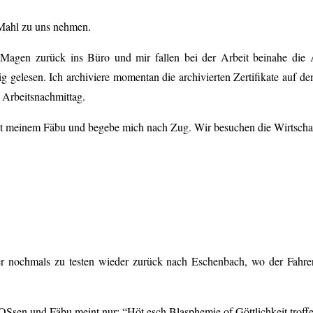
 Mahl zu uns nehmen.
agen zurück ins Büro und mir fallen bei der Arbeit beinahe die A
g gelesen. Ich archiviere momentan die archivierten Zertifikate auf de
 Arbeitsnachmittag.
mit meinem Fäbu und begebe mich nach Zug. Wir besuchen die Wirtsc
nochmals zu testen wieder zurück nach Eschenbach, wo der Fahrer 
OSsen und Fäbu meint nur: “Höt esch Blasphemie of Göttlichkeit troff