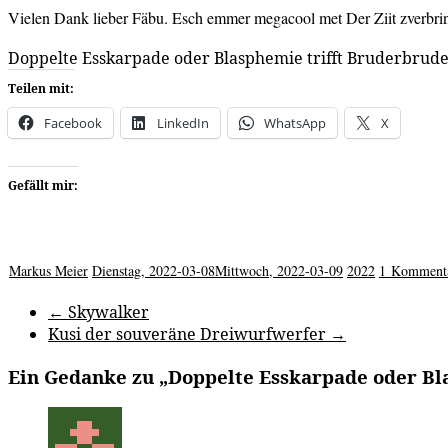
Vielen Dank lieber Fäbu. Esch emmer megacool met Der Ziit zverbri
Doppelte Esskarpade oder Blasphemie trifft Bruderbrud
Teilen mit:
Facebook
LinkedIn
WhatsApp
X
Gefällt mir:
Markus Meier
Dienstag, 2022-03-08
Mittwoch, 2022-03-09
2022
1 Komment
←
Skywalker
Kusi der souveräne Dreiwurfwerfer
→
Ein Gedanke zu „
Doppelte Esskarpade oder Bl