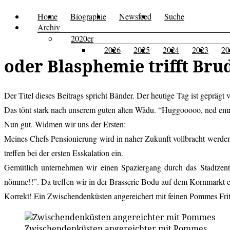
Zum
Home
Biographie
Newsfeed
Suche
Menü
Kusi's
Carpe
Inhalt
Archiv
Tagebuch
springen
2020er
Diem
2026
2025
2024
2023
20
oder Blasphemie trifft Br
Der Titel dieses Beitrags spricht Bänder. Der heutige Tag ist gepräg
Das tönt stark nach unserem guten alten Wädu. “Huggooooo, ned em
Nun gut. Widmen wir uns der Ersten:
Meines Chefs Pensionierung wird in naher Zukunft vollbracht werden
treffen bei der ersten Esskalation ein.
Gemütlich unternehmen wir einen Spaziergang durch das Stadtzent
nömme!!”. Da treffen wir in der Brasserie Bodu auf dem Kornmarkt 
Korrekt! Ein Zwischendenküsten angereichert mit feinen Pommes Frit
Zwischendenküsten angereichter mit Pommes