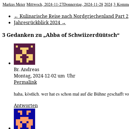
Markus Meier
Mittwoch, 2024-11-27
Donnerstag, 2024-11-28
2024
3 Komme
←
Kulinarische Reise nach Nordgriechenland Part 2
Jahresrückblick 2024
→
3 Gedanken zu „
Abba of Schwiizerdüütsch
“
Br. Andreas
Montag, 2024-12-02 um Uhr
Permalink
haha, köstlich. wer hat es schon mal auf die Bühne geschafft 
Antworten