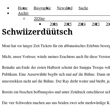
Zum
Home
Biographie
Newsfeed
Suche
Menü
Kusi's
Carpe
Inhalt
Archiv
Tagebuch
springen
2020er
Diem
2026
2025
2024
2023
20
Schwiizerdüütsch
Moni hat vor langer Zeit Tickets für ein abbatastisches Erlebnis be
Michi, unser Vorleser, würde meines Erachtens auch für diese Version
Beinahe am Ende der ersten Halbzeit scheint der Suuppa Troopa voll
Publikum. Eine Auserwählte begibt sich mal auf die Bühne. Dann strahl
umsverekken nicht auf die Bühne. Der Ray dreht weiter und bleibt, ja
Bereits ein bisschen hoffnungslos und unter Zeitdruck entschliesst 
Die vier Schweden machen aus uns beiden zwei sehr merkwürdige Kr