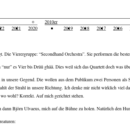
2010er
22
2021
2020
2019
2018
2017
2016
sorgt. Die Vierergruppe: “Secondhand Orchestra”. Sie performen die be
 “nur” es Vier bis Drüü ghää. Dies weil sich das Quartett doch was üb
 in unsere Gegend. Die wollen aus dem Publikum zwei Personen als St
t der Strahl in unsere Richtung. Ich denke mir nicht wirklich viel dab
 wo wohl? Korrekt. Auf mich gerichtet stehen.
sich dann Björn Ulvaeus, mich auf die Bühne zu holen. Natürlich den H
eaturen: