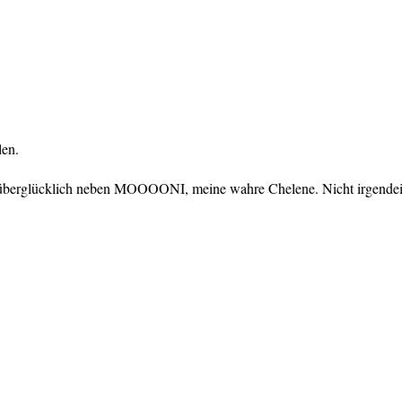
len.
 überglücklich neben MOOOONI, meine wahre Chelene. Nicht irgendein