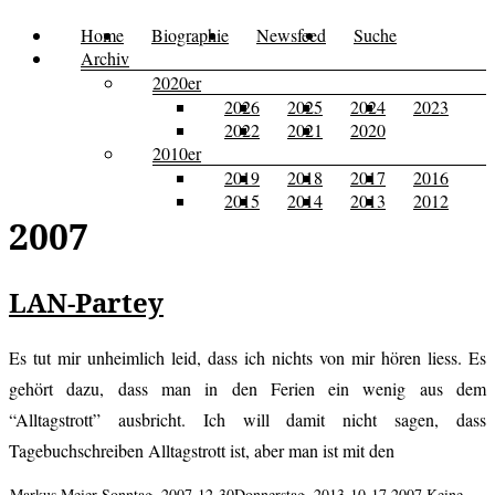
Zum
Home
Biographie
Newsfeed
Suche
Menü
Kusi's
Carpe
Inhalt
Archiv
Tagebuch
springen
2020er
Diem
2026
2025
2024
2023
2022
2021
2020
2010er
2019
2018
2017
2016
2015
2014
2013
2012
2007
LAN-Partey
Es tut mir unheimlich leid, dass ich nichts von mir hören liess. Es
gehört dazu, dass man in den Ferien ein wenig aus dem
“Alltagstrott” ausbricht. Ich will damit nicht sagen, dass
Tagebuchschreiben Alltagstrott ist, aber man ist mit den
Markus Meier
Sonntag, 2007-12-30
Donnerstag, 2013-10-17
2007
Keine