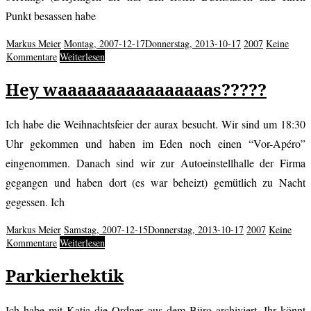
Punkt besassen habe
Markus Meier
Montag, 2007-12-17
Donnerstag, 2013-10-17
2007
Keine
Kommentare
Weiterlesen
Hey waaaaaaaaaaaaaaaas?????
Ich habe die Weihnachtsfeier der aurax besucht. Wir sind um 18:30
Uhr gekommen und haben im Eden noch einen “Vor-Apéro”
eingenommen. Danach sind wir zur Autoeinstellhalle der Firma
gegangen und haben dort (es war beheizt) gemütlich zu Nacht
gegessen. Ich
Markus Meier
Samstag, 2007-12-15
Donnerstag, 2013-10-17
2007
Keine
Kommentare
Weiterlesen
Parkierhektik
Ich habe mit Katja die Ordner aus dem Büro archiviert. Ihr könnt