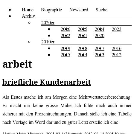
Zum
Home
Biographie
Newsfeed
Suche
Menü
Kusi's
Carpe
Inhalt
Archiv
Tagebuch
springen
2020er
Diem
2026
2025
2024
2023
2022
2021
2020
2010er
2019
2018
2017
2016
2015
2014
2013
2012
arbeit
briefliche Kundenarbeit
Als Erstes mache ich am Morgen eine Mehrwertsteuerberechnung.
Es macht mir keine grosse Mühe. Ich fühle mich auch immer
sicherer mit den Prozentrechnungen. Danach stelle ich eine Tabelle
nach Vorlage im Word dar und zu guter Letzt erstelle ich eine
Markus Meier
Mittwoch, 2005-02-16
Mittwoch, 2013-08-14
2005
Keine