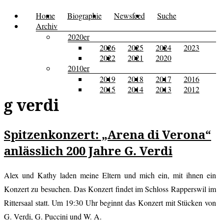
Zum
Home
Biographie
Newsfeed
Suche
Menü
Kusi's
Carpe
Inhalt
Archiv
Tagebuch
springen
2020er
Diem
2026
2025
2024
2023
2022
2021
2020
2010er
2019
2018
2017
2016
2015
2014
2013
2012
g verdi
Spitzenkonzert: „Arena di Verona“
anlässlich 200 Jahre G. Verdi
Alex und Kathy laden meine Eltern und mich ein, mit ihnen ein
Konzert zu besuchen. Das Konzert findet im Schloss Rapperswil im
Rittersaal statt. Um 19:30 Uhr beginnt das Konzert mit Stücken von
G. Verdi, G. Puccini und W. A.