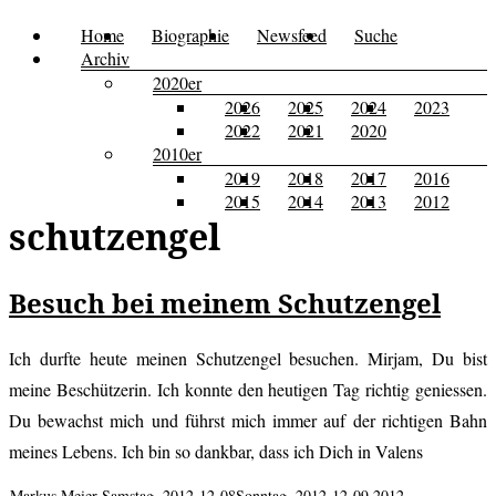
Zum
Home
Biographie
Newsfeed
Suche
Menü
Kusi's
Carpe
Inhalt
Archiv
Tagebuch
springen
2020er
Diem
2026
2025
2024
2023
2022
2021
2020
2010er
2019
2018
2017
2016
2015
2014
2013
2012
schutzengel
Besuch bei meinem Schutzengel
Ich durfte heute meinen Schutzengel besuchen. Mirjam, Du bist
meine Beschützerin. Ich konnte den heutigen Tag richtig geniessen.
Du bewachst mich und führst mich immer auf der richtigen Bahn
meines Lebens. Ich bin so dankbar, dass ich Dich in Valens
Markus Meier
Samstag, 2012-12-08
Sonntag, 2012-12-09
2012