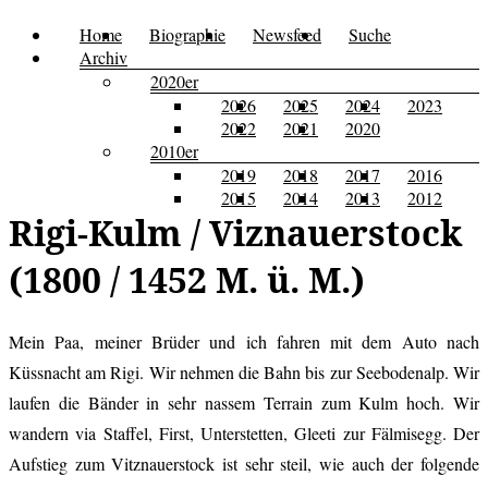
Zum
Home
Biographie
Newsfeed
Suche
Menü
Kusi's
Carpe
Inhalt
Archiv
Tagebuch
springen
2020er
Diem
2026
2025
2024
2023
2022
2021
2020
2010er
2019
2018
2017
2016
2015
2014
2013
2012
Rigi-Kulm / Viznauerstock
(1800 / 1452 M. ü. M.)
Mein Paa, meiner Brüder und ich fahren mit dem Auto nach
Küssnacht am Rigi. Wir nehmen die Bahn bis zur Seebodenalp. Wir
laufen die Bänder in sehr nassem Terrain zum Kulm hoch. Wir
wandern via Staffel, First, Unterstetten, Gleeti zur Fälmisegg. Der
Aufstieg zum Vitznauerstock ist sehr steil, wie auch der folgende