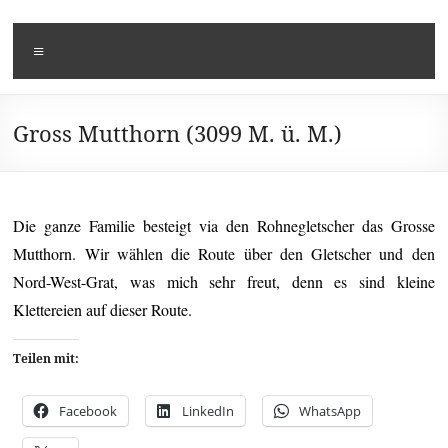
Zum
Kusi's
Carpe
Inhalt
Menü
springen
Diem
Tagebuch
Gross Mutthorn (3099 M. ü. M.)
Die ganze Familie besteigt via den Rohnegletscher das Grosse
Mutthorn. Wir wählen die Route über den Gletscher und den
Nord-West-Grat, was mich sehr freut, denn es sind kleine
Klettereien auf dieser Route.
Teilen mit:
Facebook
LinkedIn
WhatsApp