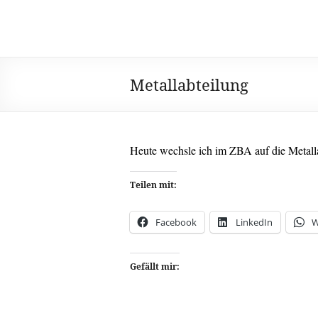
Zum
Kusi's
Inhalt
Carpe
springen
Diem
Tagebuch
Metallabteilung
Heute wechsle ich im ZBA auf die Metalla
Teilen mit:
Facebook
LinkedIn
W
Gefällt mir: