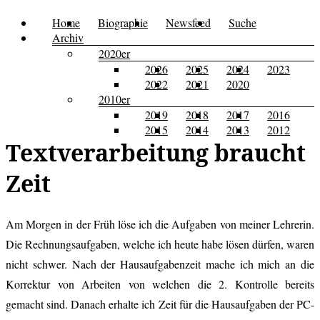
Zum
Home
Biographie
Newsfeed
Suche
Menü
Kusi's
Carpe
Inhalt
Archiv
Tagebuch
springen
2020er
Diem
2026
2025
2024
2023
2022
2021
2020
2010er
2019
2018
2017
2016
2015
2014
2013
2012
Textverarbeitung braucht
Zeit
Am Morgen in der Früh löse ich die Aufgaben von meiner Lehrerin.
Die Rechnungsaufgaben, welche ich heute habe lösen dürfen, waren
nicht schwer. Nach der Hausaufgabenzeit mache ich mich an die
Korrektur von Arbeiten von welchen die 2. Kontrolle bereits
gemacht sind. Danach erhalte ich Zeit für die Hausaufgaben der PC-