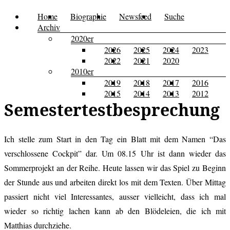
Zum
Home
Biographie
Newsfeed
Suche
Menü
Kusi's
Carpe
Inhalt
Archiv
Tagebuch
springen
2020er
Diem
2026
2025
2024
2023
2022
2021
2020
2010er
2019
2018
2017
2016
2015
2014
2013
2012
Semestertestbesprechung
Ich stelle zum Start in den Tag ein Blatt mit dem Namen “Das
verschlossene Cockpit” dar. Um 08.15 Uhr ist dann wieder das
Sommerprojekt an der Reihe. Heute lassen wir das Spiel zu Beginn
der Stunde aus und arbeiten direkt los mit dem Texten. Über Mittag
passiert nicht viel Interessantes, ausser vielleicht, dass ich mal
wieder so richtig lachen kann ab den Blödeleien, die ich mit
Matthias durchziehe.