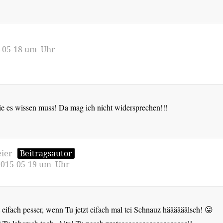
-05-18 um Uhr
e es wissen muss! Da mag ich nicht widersprechen!!!
ier
Beitragsautor
2015-05-19 um Uhr
ht eifach pesser, wenn Tu jetzt eifach mal tei Schnauz häääääälsch! 😛