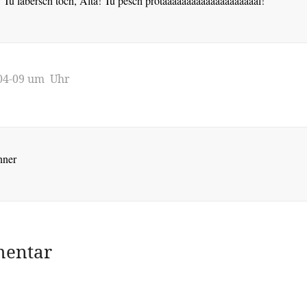
Tu labersch toch, Alta! Tu pesch protaaaaaaaaaaaaaaaaaaaal!
-04-09 um Uhr
nner
mentar