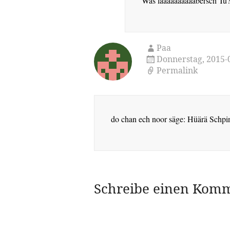
Was laaaaaaaaaabersch Tu? 
Paa
Donnerstag, 2015
Permalink
do chan ech noor säge: Hüärä Schpi
Schreibe einen Kom