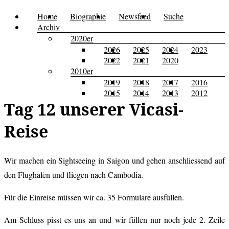
Zum
Home
Biographie
Newsfeed
Suche
Menü
Kusi's
Carpe
Inhalt
Archiv
Tagebuch
springen
2020er
Diem
2026
2025
2024
2023
2022
2021
2020
2010er
2019
2018
2017
2016
2015
2014
2013
2012
Tag 12 unserer Vicasi-
Reise
Wir machen ein Sightseeing in Saigon und gehen anschliessend auf
den Flughafen und fliegen nach Cambodia.
Für die Einreise müssen wir ca. 35 Formulare ausfüllen.
Am Schluss pisst es uns an und wir füllen nur noch jede 2. Zeile