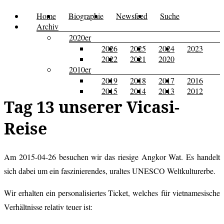
Zum
Home
Biographie
Newsfeed
Suche
Menü
Kusi's
Carpe
Inhalt
Archiv
Tagebuch
springen
2020er
Diem
2026
2025
2024
2023
2022
2021
2020
2010er
2019
2018
2017
2016
2015
2014
2013
2012
Tag 13 unserer Vicasi-
Reise
Am 2015-04-26 besuchen wir das riesige Angkor Wat. Es handelt
sich dabei um ein faszinierendes, uraltes UNESCO Weltkulturerbe.
Wir erhalten ein personalisiertes Ticket, welches für vietnamesische
Verhältnisse relativ teuer ist: